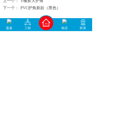
上一个：
Y橡胶大护角
下一个：
PVC护角新款（黑色）
盈嘉
工程
电话
联系
400-930-1678
中国地坪材料/工程服务商
咨询微信号
加微信咨询
佛山市盈嘉建筑工程有限公司 版权所有 备案
号：
粤ICP备17046055号
技术支持：
高创网络