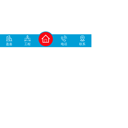
1
盈嘉
工程
电话
联系
400-930-1678
中国地坪材料/工程服务商
咨询微信号
加微信咨询