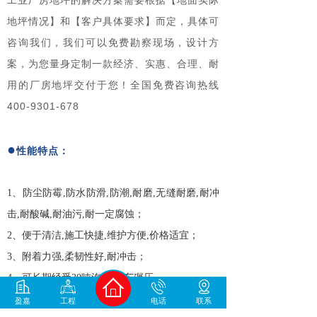
地坪情况】和【客户具体要求】而定，具体可
咨询我们，我们可以免费勘察现场，设计方
案，为您量身定制一款经济、实惠、合理、耐
用的厂房地坪交付于您！全国免费咨询热线
400-9301-678
●
性能特点：
1、防尘防霉,防水防滑,防潮,耐磨,无缝耐磨,耐冲
击,耐酸碱,耐油污,耐一定腐蚀；
2、便于清洁,施工快捷,维护方便,价格适宜；
3、附着力强,柔韧性好,耐冲击；
4、可长期经受30吨汽车,叉车碾压。
盈嘉
工程
电话
联系