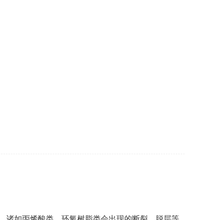
，诸如丙烯酸类、
环氧树脂
类会出现的断裂、脱层等